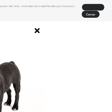
ción del sitio, incluidas las establecidas por terceros.
Rechazar
Cerrar