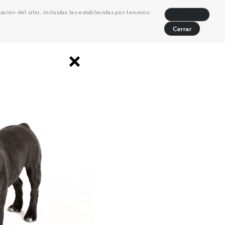
ción del sitio, incluidas las establecidas por terceros.
Rechazar
Cerrar