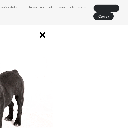
ción del sitio, incluidas las establecidas por terceros.
Rechazar
Cerrar