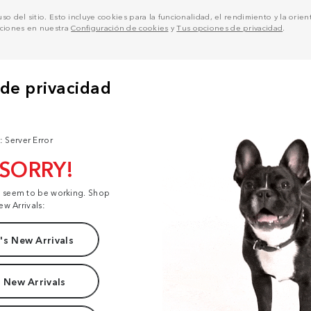
o del sitio. Esto incluye cookies para la funcionalidad, el rendimiento y la orienta
pciones en nuestra
Configuración de cookies
y
Tus opciones de privacidad
.
: Server Error
 SORRY!
t seem to be working. Shop
ew Arrivals:
s New Arrivals
 New Arrivals