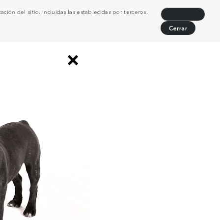
ción del sitio, incluidas las establecidas por terceros.
Rechazar
Cerrar